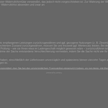
ter-Widerrufsformular verwenden, das jedoch nicht vorgeschrieben ist. Zur Wahrung der Wider
r Widerrufsfrist absenden und zwar an:
seits empfangenen Leistungen zurückzugewähren und ggf. gezogene Nutzungen (z. B. Zinse
hlechtertem Zustand zurückgewähren, müssen Sie uns insoweit ggf. Wertersatz leisten. Bei de
 Prüfung – wie sie Ihnen etwa im Ladengeschäft möglich gewesen wäre – zurückzuführen ist.
hme der Sache entstandene Verschlechterung vermeiden, indem Sie die Sache nicht wie Ihr
n haben, einschließlich der Lieferkosten unverzüglich und spätestens binnen vierzehn Tagen
en ist.
smittel, das Sie bei der ursprünglichen Transaktion eingesetzt haben, es sei denn, mit Ih
Entgelte berechnet.
powered by pixtacy
 Waren wieder zurückerhalten haben oder bis Sie den Nachweis erbracht haben, dass Sie d
 nur aufkommen, wenn dieser Wertverlust auf einen zur Prüfung der Beschaffenheit, Eigens