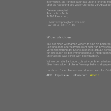
informieren. Sie können dafür das unten stehende Mus
über die Ausübung des Widerrufsrechts vor Ablauf de
Dietmar Westphal
Franz-Liszt-Str. 9
24768 Rendsburg
E-Mail: westphal@welt-weit.com
Fax: +0049 4331 21113
Widerrufsfolgen
Im Falle eines wirksamen Widerrufs sind die beider
Leistung ganz oder teilweise nicht oder nur in versc
Verschlechterung der Sache ausschließlich auf deren
für eine durch die bestimmungsgemäße Ingebrauchna
unterlassen, was deren Wert beeinträchtigt.
Wir werden alle Zahlungen, die wir von Ihnen erhalte
über Ihren Widerruf dieses Vertrags bei uns eingegang
Für diese Rückzahlung verwenden wir dasselbe Zahlung
keinem Fall werden Ihnen wegen dieser Rückzahlung 
AGB
Impressum
Datenschutz
Wideruf
Wir können die Rückzahlung verweigern, bis wir die
der frühere Zeitpunkt ist.
Sie müssen für einen etwaigen Wertverlust der Waren
notwendigen Umgang mit ihnen zurückzuführen ist.
Ende der Widerrufsbelehrung
Rücksendekosten