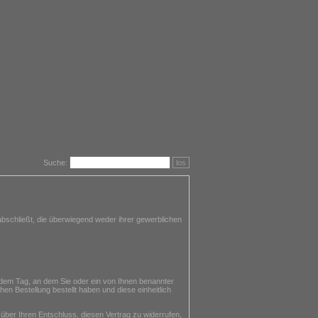
Suche:
los
bschließt, die überwiegend weder ihrer gewerblichen
 dem Tag, an dem Sie oder ein von Ihnen benannter
en Bestellung bestellt haben und diese einheitlich
 über Ihren Entschluss, diesen Vertrag zu widerrufen,