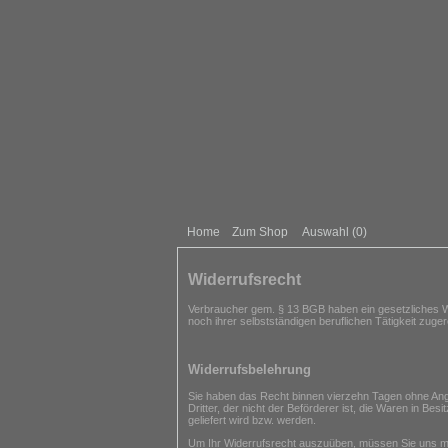
Home
Zum Shop
Auswahl (
0
)
Widerrufsrecht
Verbraucher gem. § 13 BGB haben ein gesetzliches Wi
noch ihrer selbstständigen beruflichen Tätigkeit zug
Widerrufsbelehrung
Sie haben das Recht binnen vierzehn Tagen ohne Anga
Dritter, der nicht der Beförderer ist, die Waren in B
geliefert wird bzw. werden.
Um Ihr Widerrufsrecht auszuüben, müssen Sie uns mitte