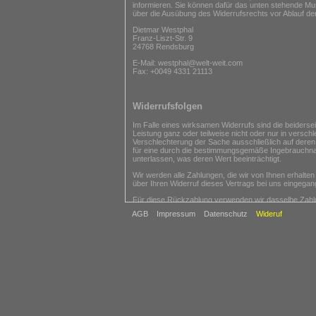
informieren. Sie können dafür das unten stehende Mus
über die Ausübung des Widerrufsrechts vor Ablauf de
Dietmar Westphal
Franz-Liszt-Str. 9
24768 Rendsburg
E-Mail: westphal@welt-weit.com
Fax: +0049 4331 21113
Widerrufsfolgen
Im Falle eines wirksamen Widerrufs sind die beider
Leistung ganz oder teilweise nicht oder nur in versc
Verschlechterung der Sache ausschließlich auf deren
für eine durch die bestimmungsgemäße Ingebrauchna
unterlassen, was deren Wert beeinträchtigt.
Wir werden alle Zahlungen, die wir von Ihnen erhalte
über Ihren Widerruf dieses Vertrags bei uns eingegang
Für diese Rückzahlung verwenden wir dasselbe Zahlung
keinem Fall werden Ihnen wegen dieser Rückzahlung 
AGB
Impressum
Datenschutz
Wideruf
Wir können die Rückzahlung verweigern, bis wir die
der frühere Zeitpunkt ist.
Sie müssen für einen etwaigen Wertverlust der Waren
notwendigen Umgang mit ihnen zurückzuführen ist.
Ende der Widerrufsbelehrung
Rücksendekosten