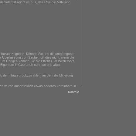
rufsfrist reicht es aus, dass Sie die Mitteilung
n) herauszugeben. Können Sie uns die empfangene
r Überlassung von Sachen gilt dies nicht, wenn die
 Im Übrigen können Sie die Pflicht zum Wertersatz
 Eigentum in Gebrauch nehmen und alles
 ab dem Tag zurückzuzahlen, an dem die Mitteilung
nen wurde ausdrücklich etwas anderes vereinbart; in
Kontakt
ie Waren zurückgesandt haben, je nachdem, welches
chaften und Funktionsweise der Waren nicht