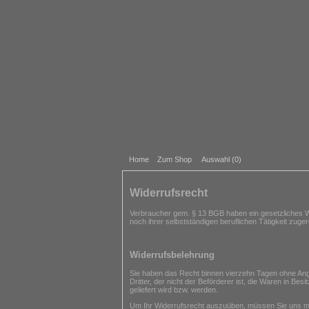
Home
Zum Shop
Auswahl (
0
)
Widerrufsrecht
Verbraucher gem. § 13 BGB haben ein gesetzliches Wi
noch ihrer selbstständigen beruflichen Tätigkeit zug
Widerrufsbelehrung
Sie haben das Recht binnen vierzehn Tagen ohne Anga
Dritter, der nicht der Beförderer ist, die Waren in B
geliefert wird bzw. werden.
Um Ihr Widerrufsrecht auszuüben, müssen Sie uns mitte