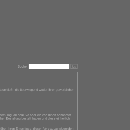
Suche:
los
bschließt, die überwiegend weder ihrer gewerblichen
 dem Tag, an dem Sie oder ein von Ihnen benannter
en Bestellung bestellt haben und diese einheitlich
 über Ihren Entschluss, diesen Vertrag zu widerrufen,