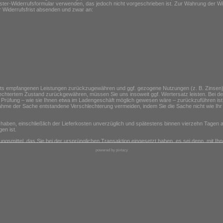
ter-Widerrufsformular verwenden, das jedoch nicht vorgeschrieben ist. Zur Wahrung der Wider
r Widerrufsfrist absenden und zwar an:
seits empfangenen Leistungen zurückzugewähren und ggf. gezogene Nutzungen (z. B. Zinse
hlechtertem Zustand zurückgewähren, müssen Sie uns insoweit ggf. Wertersatz leisten. Bei de
 Prüfung – wie sie Ihnen etwa im Ladengeschäft möglich gewesen wäre – zurückzuführen ist.
hme der Sache entstandene Verschlechterung vermeiden, indem Sie die Sache nicht wie Ihr
n haben, einschließlich der Lieferkosten unverzüglich und spätestens binnen vierzehn Tagen
en ist.
smittel, das Sie bei der ursprünglichen Transaktion eingesetzt haben, es sei denn, mit Ih
Entgelte berechnet.
powered by pixtacy
 Waren wieder zurückerhalten haben oder bis Sie den Nachweis erbracht haben, dass Sie d
 nur aufkommen, wenn dieser Wertverlust auf einen zur Prüfung der Beschaffenheit, Eigens