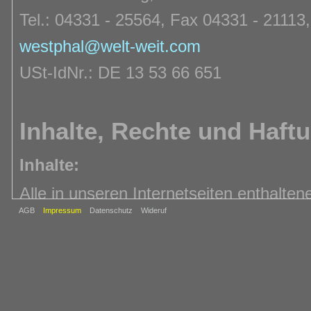
Tel.: 04331 - 25564, Fax 04331 - 21113
westphal@welt-weit.com
USt-IdNr.: DE 13 53 66 651
Inhalte, Rechte und Haft
Inhalte:
Alle in unseren Internetseiten enthalte
recherchiert und geprüft. Die Firma T
AGB
Impressum
Datenschutz
Wideruf
keinerlei Gewähr für die Korrektheit, Vol
Informationen. Alle Angebote sind freib
Recht vor, Änderungen oder Ergänzunge
Ankündigung jederzeit vorzunehmen.